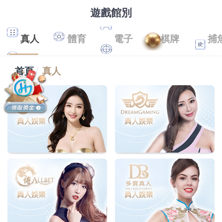
遊戲館別
真人
體育
電子
棋牌
捕
首頁
真人